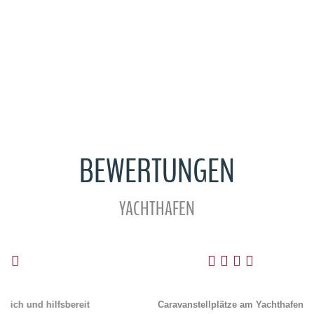
BEWERTUNGEN
YACHTHAFEN
Caravanstellplätze am Yachthafen
Zu einem Hafen gehören auch Wohnwagen und
Camping. Eine kleine aber feine Fläche könne wir
Previous
Next
Euch zur Verfügung stellen.