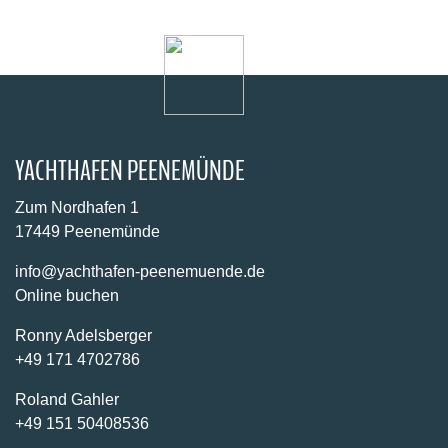
YACHTHAFEN PEENEMÜNDE
Zum Nordhafen 1
17449 Peenemünde
info@yachthafen-peenemuende.de
Online buchen
Ronny Adelsberger
+49 171 4702786
Roland Gahler
+49 151 50408536
KOORDINATEN
GPS:
54° 9′ 2,360683″ N