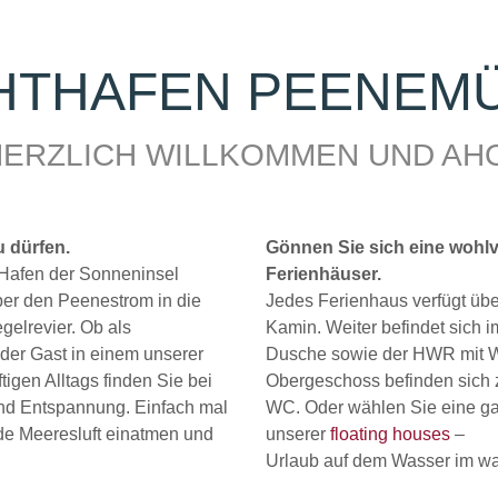
HTHAFEN PEENEM
ERZLICH WILLKOMMEN UND AH
u dürfen.
Gönnen Sie sich eine wohlv
 Hafen der Sonneninsel
Ferienhäuser.
ber den Peenestrom in die
Jedes Ferienhaus verfügt üb
elrevier. Ob als
Kamin. Weiter befindet sich
der Gast in einem unserer
Dusche sowie der HWR mit W
igen Alltags finden Sie bei
Obergeschoss befinden sich 
und Entspannung. Einfach mal
WC. Oder wählen Sie eine ga
de Meeresluft einatmen und
unserer
floating houses
–
Urlaub auf dem Wasser im wa