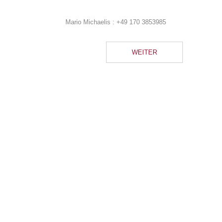
Mario Michaelis :
+49 170 3853985
WEITER
Blog
Kaffee und Kuchen
Wer im Yachthafen Peenemünde anlegt – ob z