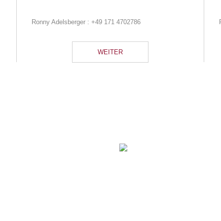
Ronny Adelsberger :
+49 171 4702786
WEITER
u Wasser oder an Land –