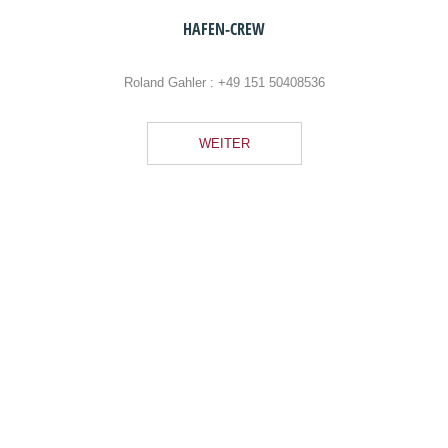
Blog
Kaffee und Kuchen
Wer im Yachthafen Peenemünde anlegt – ob zu Wasser
oder an Land – kann sich auf eine Vielzahl
abwechslungsreicher Freizeitangebot freuen bzw.
attraktive Serviceleistungen in Anspruch nehmen.