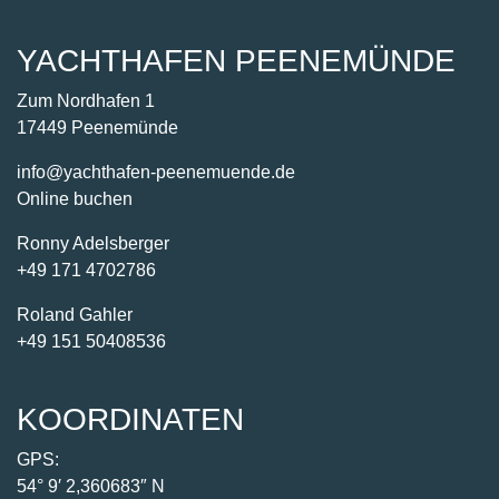
KOORDINATEN
GPS:
54° 9′ 2,360683″ N
13° 45′ 22,1136138715″ E
Wassertiefe von 3 bis 4 m
HAFENPLAN
Angebote
Yachthafen
Unterkünfte