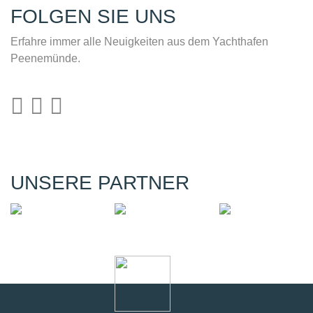
YACHTHAFEN PEENEMÜNDE
Zum Nordhafen 1
17449 Peenemünde
info@yachthafen-peenemuende.de
Online buchen
Ronny Adelsberger
+49 171 4702786
Roland Gahler
+49 151 50408536